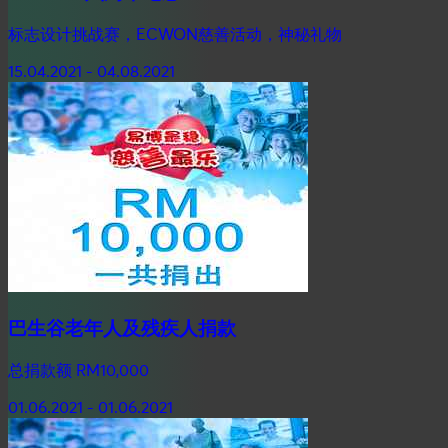
标志设计挑战赛，ECWON慈善活动，神秘礼物
15.04.2021 - 04.08.2021
巴生谷老年人及残疾人捐款
总捐款额 RM10,000
01.06.2021 - 01.06.2021