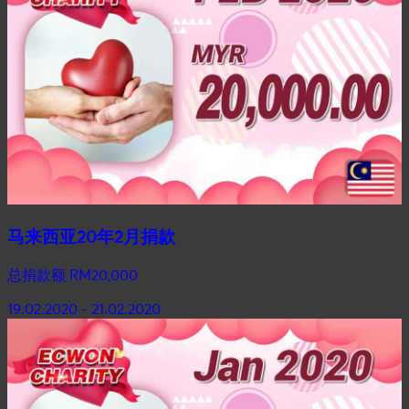
马来西亚20年2月捐款
总捐款额 RM20,000
19.02.2020 - 21.02.2020