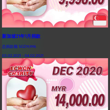
新加坡21年1月捐款
总捐款额 SGD9,996
03.02.2021 - 04.02.2021