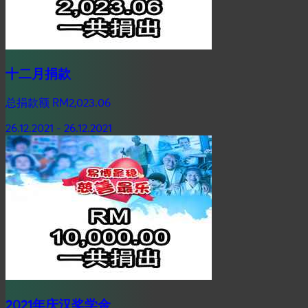
十二月捐款
总捐款额 RM2,023.06
26.12.2021 - 26.12.2021
2021年庆汉奖学金