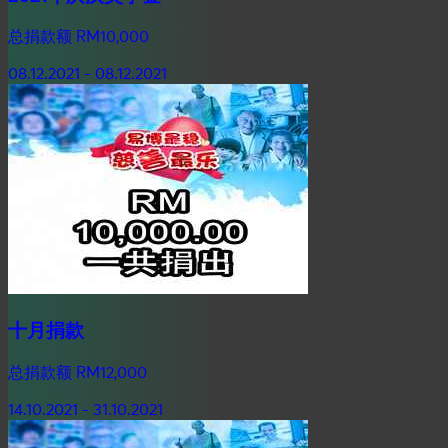
总捐款额 RM10,000
08.12.2021 - 08.12.2021
十月捐款
总捐款额 RM12,000
14.10.2021 - 31.10.2021