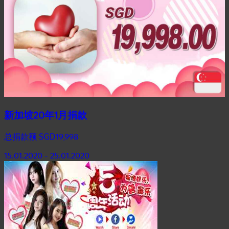
新加坡20年1月捐款
总捐款额 SGD19,998
15.01.2020 - 25.01.2020