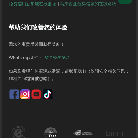
免费信用新加坡在线赌场
|
马来西亚值得信赖的在线赌场
帮助我们改善您的体验
因您的宝贵反馈而获得奖励！
Whatsapp 我们:
+601158911671
如果您发现任何漏洞或泄漏，请联系我们（仅限安全相关问题；
非相关问题将被忽略）。