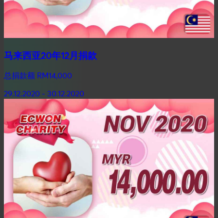
马来西亚20年12月捐款
总捐款额 RM14,000
29.12.2020 - 30.12.2020