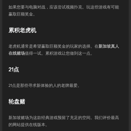
如果您要与电脑对战，应该尝试视频扑克。玩这些游戏有可能
赢取巨额奖金。
累积老虎机
老虎机通常是希望赢取巨额奖金的玩家的选择。在
新加坡真人
在线赌场
值得一试。累积游戏让您做到这一点。
21点
21点是那些寻求新体验的人的老牌最爱。
轮盘赌
新加坡赌场为这款经典游戏预留了充足的空间。我们评价最高
的网站提供在线版本。