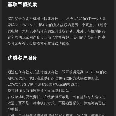
赢取巨额奖励
累积奖金在多台机器上快速增长——您会是我们的下一位大赢
家吗？ECWONSG 新加坡的真人娱乐场是另一个亮点。通过您
的电脑，您可以参与真实的亚洲赌场行动。此外，与性感的荷
官和您的玩家同伴聊天互动也非常有趣！我们的会员还可以享
受许多奖金，以增添整个在线赌博体验。
优质客户服务
通过任何存款方式进行首次存款，即可获得最高 SGD 100 的欢
迎礼包优惠。我们注重以有条理和有效的方式接收和回应。
ECWONSG VIP 计划奖励忠实玩家的忠诚度。
您可以加入新加坡最好的在线博彩网站！
在线赌博时要负责任：在线赌博应该是一种有趣和令人愉快的
消遣，而不是一种赚钱的方式。不要追逐损失，并始终负责任
地赌博。
此外，电子钱包账户提供增强的安全措施：为了防止信用卡和