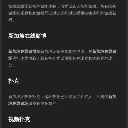
如果您想要真实的赌场体验，请尝试真人荷官游戏。所有陆基
赌场的乐趣和刺激都可以通过这些通过视频链接进行的游戏获
得。
新加坡在线赌博
新加坡在线赌博
是新加坡玩家最喜欢的消遣。在
新加坡在线赌
场
进行体育博彩让您有机会尝试预测各种比赛和锦标赛的比
分。
扑克
新加坡人热爱扑克，这种热爱已经持续了几代人。经典的
新加
坡在线赌场
游戏有很多粉丝。
视频扑克