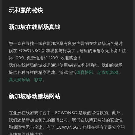
玩和赢的秘诀
新加坡在线赌场真钱
您一直在寻找一家在新加坡享有良好声誉的在线赌场吗？是时
候在 ECWONSG 新加坡参与行动了，这里的乐趣永无止境！获
得 100% 免费信用和 120% 欢迎奖金！
我们在线赌场的游戏是通过使用尖端技术实现的。我们的赌场
提供各种各样的精彩游戏。游戏包括
体育博彩
、
老虎机游戏
、
真人娱乐场
、
彩票
。
新加坡移动赌场网站
在亚洲在线游戏平台中，ECWONSG 是最值得信赖的。此外，
我们还是新加坡领先的赌博公司。我们在线博彩网站的安全性
和保障性无与伦比。有了 ECWONSG，您现在拥有了最安全的
真钱在线赌博选择。