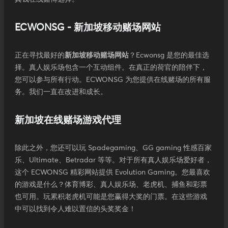
ECWONSG - 新加坡移动赌场网站
正在寻找最好的
新加坡移动赌场网站
？Ecwonsg 是您的最佳选
择。真人娱乐场包含一个互动组件。在真正的荷官的陪伴下，
您可以参与所有行动。ECWONSG 为您提供在线赌场的所有服
务。我们一直在改进和成长。
新加坡在线赌场游戏代理
除此之外，您还可以玩 Spadegaming、GG gaming 性感百家
乐、Ultimate、Betradar 等等。对于所有真人娱乐场爱好者，
这个 ECWONSG 精彩网站提供 Evolution Gaming。您最喜欢
的游戏是什么？体育博彩、真人娱乐场、老虎机、捕鱼和彩票
也可用。玩累积老虎机可能是您赢得大奖的门票。在这些游戏
中可以找到令人难以置信的头奖奖金！