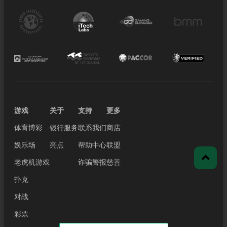
游戏
关于
支持
更多
体育博彩
银行服务
联系我们
商店
娱乐场
亮点
帮助中心
联盟
老虎机游戏
诈骗警报
慈善
扑克
对战
彩票